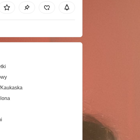
tki
owy
/Kaukaska
lona
i