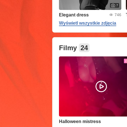
7
Elegant dress
746
Wyświetl wszystkie zdjęcia
Filmy
24
Z
Halloween mistress