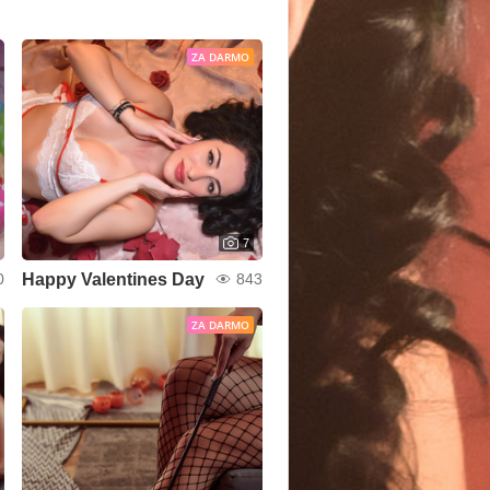
ZA DARMO
7
Happy Valentines Day
0
843
ZA DARMO