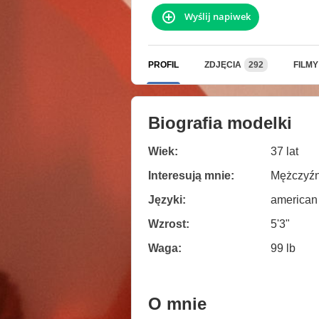
Wyślij napiwek
PROFIL
ZDJĘCIA
292
FILMY
Biografia modelki
Wiek:
37 lat
Interesują mnie:
Mężczyźn
Języki:
american
Wzrost:
5'3"
Waga:
99 lb
O mnie