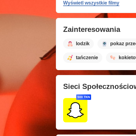
Wyświetl wszystkie filmy
Zainteresowania
lodzik
pokaz prze
tańczenie
kokiet
Sieci Społecznościo
500 TKN