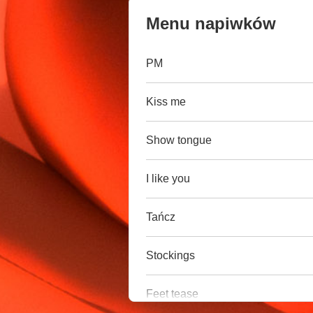
Menu napiwków
PM
Kiss me
Show tongue
I like you
Tańcz
Stockings
Feet tease