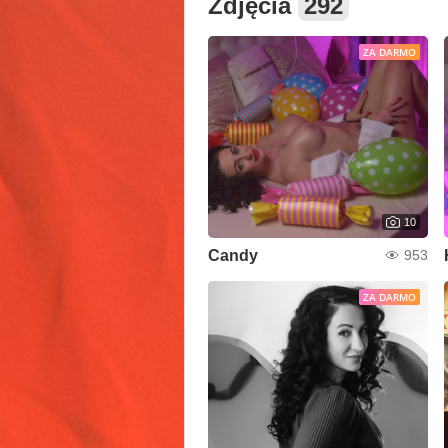
Zdjęcia
292
ZA DARMO
10
Candy
953
ZA DARMO