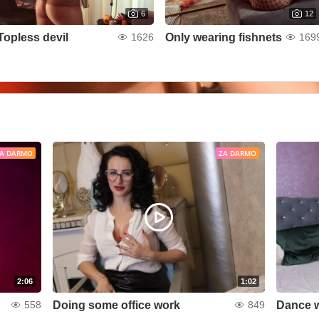
6
12
Topless devil
Only wearing fishnets
1626
169
A DARMO
ZA DARMO
2:06
1:02
Doing some office work
Dance w
558
849