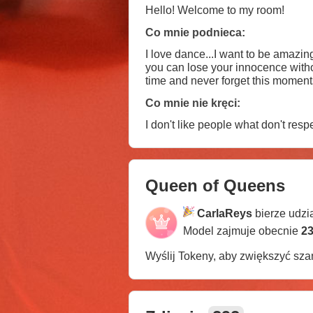
Hello! Welcome to my room!
Co mnie podnieca:
I love dance...I want to be amazing for yo
you can lose your innocence without losing your virginity...ha
time and never forget this moment
Co mnie nie kręci:
I don't like people what don't respec
Queen of Queens
CarlaReys
bierze udzi
Model zajmuje obecnie
23
Wyślij Tokeny, aby zwiększyć sz