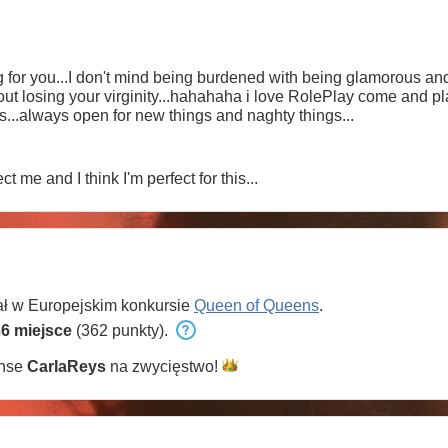
u...I don't mind being burdened with being glamorous and sexy... A library is a 
hahaha i love RolePlay come and play with me... Lets have a good
s...always open for new things and naghty things...
t me and I think I'm perfect for this...
ał w Europejskim konkursie
Queen of Queens
.
6 miejsce
(362 punkty).
anse
CarlaReys
na
zwycięstwo!