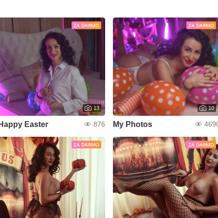
ZA DARMO
ZA DARMO
13
10
Happy Easter
My Photos
876
469
ZA DARMO
ZA DARMO