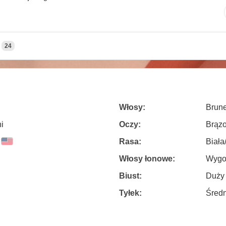
24
Włosy:
Brune
i
Oczy:
Brąz
Rasa:
Biała
Włosy łonowe:
Wygo
Biust:
Duży
Tyłek:
Średn