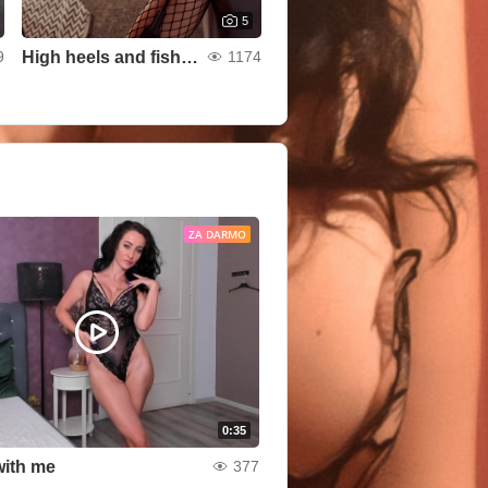
5
High heels and fishnets
9
1174
ZA DARMO
0:35
ith me
377