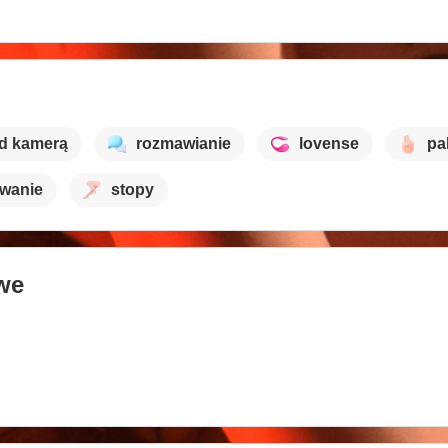
d kamerą
rozmawianie
lovense
pa
owanie
stopy
we