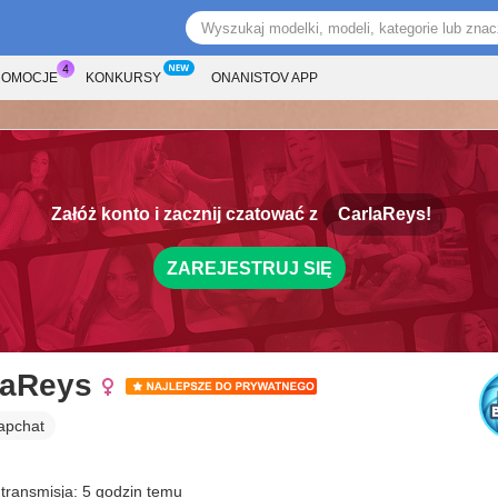
ROMOCJE
KONKURSY
ONANISTOV APP
Załóż konto i zacznij czatować z
CarlaReys!
ZAREJESTRUJ SIĘ
laReys
apchat
 transmisja: 5 godzin temu